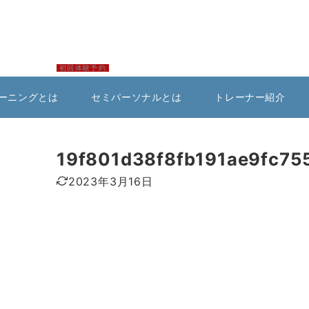
初回体験予約
ーニングとは
セミパーソナルとは
トレーナー紹介
19f801d38f8fb191ae9fc75
2023年3月16日