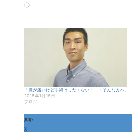
読
み
込
み
中…
「膝が痛いけど手術はしたくない・・・そんな方へ」
2018年1月15日
ブログ
共有:
X