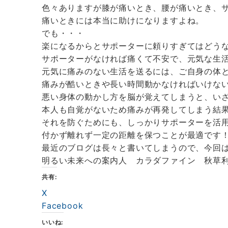
色々ありますが膝が痛いとき、腰が痛いとき、
痛いときには本当に助けになりますよね。
でも・・・
楽になるからとサポーターに頼りすぎてはどう
サポーターがなければ痛くて不安で、元気な生
元気に痛みのない生活を送るには、ご自身の体
痛みが酷いときや長い時間動かなければいけな
悪い身体の動かし方を脳が覚えてしまうと、い
本人も自覚がないため痛みが再発してしまう結
それを防ぐためにも、しっかりサポーターを活
付かず離れず一定の距離を保つことが最適です
最近のブログは長々と書いてしまうので、今回
明るい未来への案内人 カラダファイン 秋草
共有:
X
Facebook
いいね: