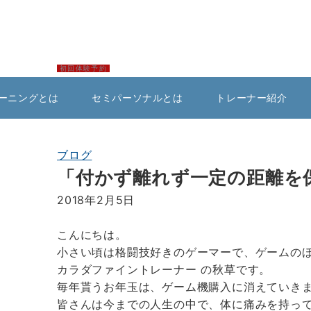
初回体験予約
ーニングとは
セミパーソナルとは
トレーナー紹介
ブログ
「付かず離れず一定の距離を
2018年2月5日
こんにちは。
小さい頃は格闘技好きのゲーマーで、ゲームの
カラダファイントレーナー の秋草です。
毎年貰うお年玉は、ゲーム機購入に消えていき
皆さんは今までの人生の中で、体に痛みを持っ