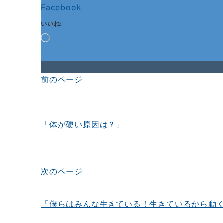
Facebook
いいね:
読
み
込
み
中…
前のページ
投
稿
ナ
「体が硬い原因は？」
ビ
ゲ
ー
次のページ
シ
ョ
「僕らはみんな生きている！生きているから動
ン