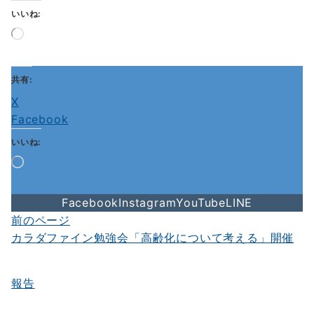
いいね:
読
み
込
み
共有:
中…
X
Facebook
いいね:
読
み
込
Facebook
Instagram
YouTube
LINE
み
中…
前のページ
投
カラダファイン勉強会「高齢化について考える」開催
稿
ナ
報告
ビ