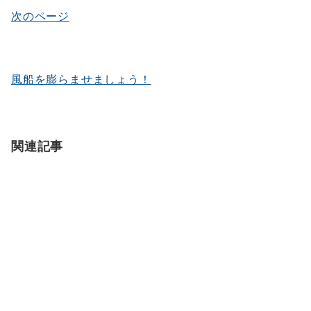
ゲ
次のページ
ー
シ
ョ
風船を膨らませましょう！
ン
関連記事