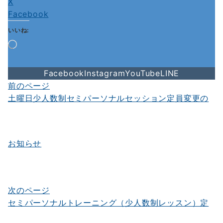
X
Facebook
いいね:
読
み
込
Facebook
Instagram
YouTube
LINE
み
中…
前のページ
投
土曜日少人数制セミパーソナルセッション定員変更の
稿
ナ
ビ
お知らせ
ゲ
ー
シ
次のページ
セミパーソナルトレーニング（少人数制レッスン）定
ョ