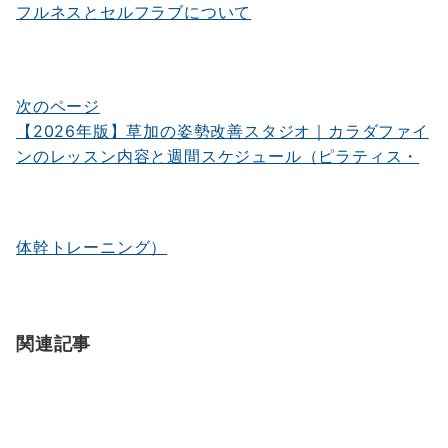
ビ
フルネスとセルフラブについて
ゲ
ー
シ
次のページ
【2026年版】草加の姿勢改善スタジオ｜カラダファイ
ョ
ンのレッスン内容と週間スケジュール（ピラティス・
ン
体幹トレーニング）
関連記事