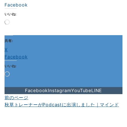
Facebook
いいね:
読
み
込
み
共有:
中…
X
Facebook
いいね:
読
み
込
Facebook
Instagram
YouTube
LINE
み
中…
前のページ
投
秋草トレーナーがPodcastに出演しました｜マインド
稿
ナ