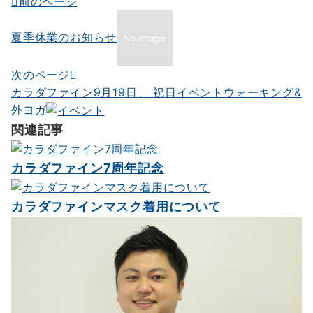
前のページ
投
稿
夏季休業のお知らせ
ナ
ビ
次のページ
カラダファイン9月19日、 祝日イベントウォーキング&
ゲ
外ヨガ
ー
関連記事
シ
カラダファイン7周年記念
ョ
ン
カラダファインマスク着用について