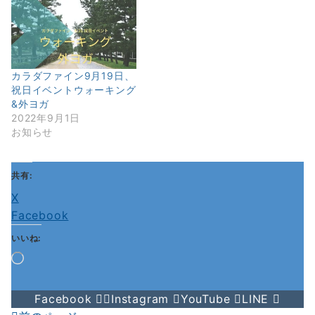
カラダファイン9月19日、
祝日イベントウォーキング
&外ヨガ
2022年9月1日
お知らせ
共有:
X
Facebook
いいね:
読
み
込
Facebook
Instagram
YouTube
LINE
み
中…