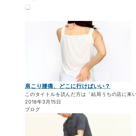
読
み
込
み
中…
肩こり腰痛、どこに行けばいい？
このタイトルを読んだ方は「結局うちの店に来
2018年3月15日
ブログ