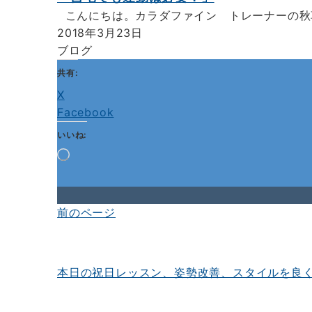
こんにちは。カラダファイン トレーナーの秋草
2018年3月23日
ブログ
共有:
X
Facebook
いいね:
読
み
込
み
中…
前のページ
投
稿
ナ
本日の祝日レッスン、姿勢改善、スタイルを良
ビ
ゲ