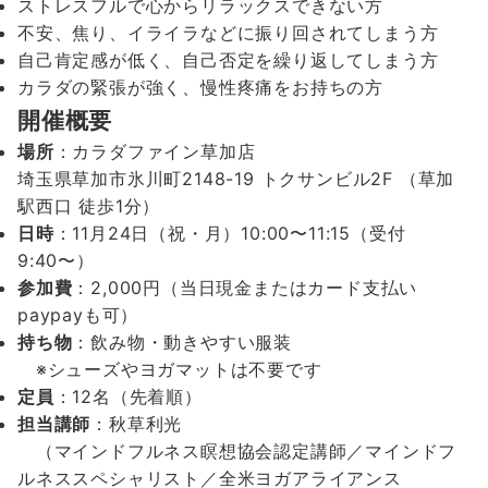
ストレスフルで心からリラックスできない方
不安、焦り、イライラなどに振り回されてしまう方
自己肯定感が低く、自己否定を繰り返してしまう方
カラダの緊張が強く、慢性疼痛をお持ちの方
開催概要
場所
：カラダファイン草加店
埼玉県草加市氷川町2148-19 トクサンビル2F （草加
駅西口 徒歩1分）
日時
：11月24日（祝・月）10:00〜11:15（受付
9:40〜）
参加費
：2,000円（当日現金またはカード支払い
paypayも可）
持ち物
：飲み物・動きやすい服装
※シューズやヨガマットは不要です
定員
：12名（先着順）
担当講師
：秋草利光
（マインドフルネス瞑想協会認定講師／マインドフ
ルネススペシャリスト／全米ヨガアライアンス