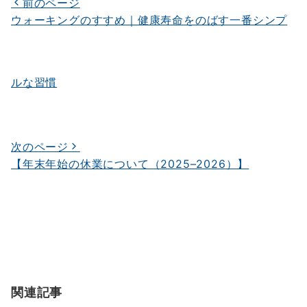
前のページ
投
ウォーキングのすすめ｜健康寿命をのばす一番シンプ
稿
ナ
ビ
ルな習慣
ゲ
ー
シ
次のページ
【年末年始の休業について（2025–2026）】
ョ
ン
関連記事