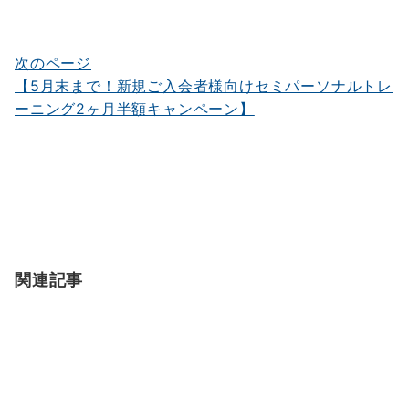
ー
シ
次のページ
【5月末まで！新規ご入会者様向けセミパーソナルトレ
ョ
ーニング2ヶ月半額キャンペーン】
ン
関連記事