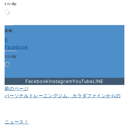
いいね:
読
み
込
み
共有:
中…
X
Facebook
いいね:
読
み
込
Facebook
Instagram
YouTube
LINE
み
中…
前のページ
投
パーソナルトレーニングジム、カラダファインからの
稿
ナ
ビ
ニュース！
ゲ