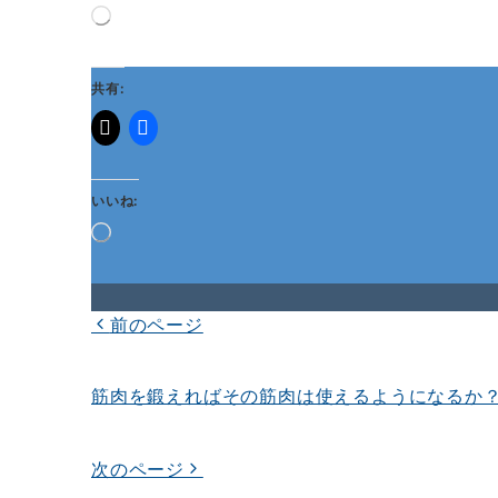
読
み
込
み
共有:
中…
いいね:
読
み
込
み
中…
前のページ
投
稿
筋肉を鍛えればその筋肉は使えるようになるか
ナ
ビ
次のページ
ゲ