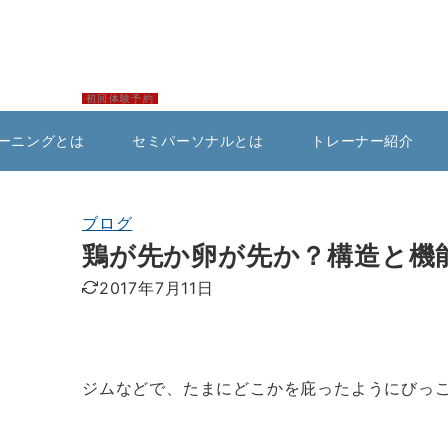
初回体験予約
ーニングとは
セミパーソナルとは
トレーナー紹介
ブログ
鶏が先か卵が先か？構造と機
2017年7月11日
ジムなどで、たまにどこかを庇ったようにびっ