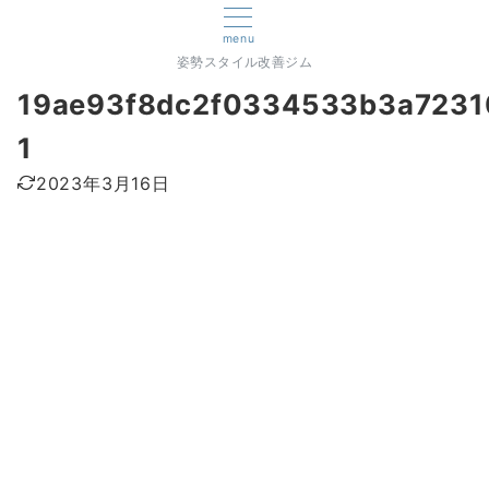
menu
姿勢スタイル改善ジム
19ae93f8dc2f0334533b3a7231
1
2023年3月16日