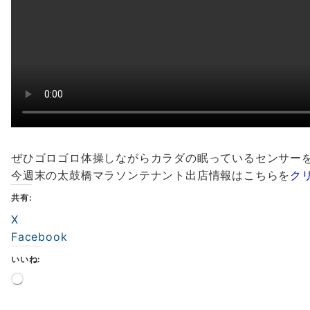
ぜひゴロゴロ体操しながらカラダの眠っているセンサー
今週末の太鼓橋マラソンテナント出店情報はこちらを
ク
共有:
X
Facebook
いいね:
読
み
込