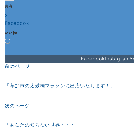
み
共有:
中…
X
Facebook
いいね:
読
み
込
Facebook
Instagram
Y
み
中…
前のページ
投
稿
「草加市の太鼓橋マラソンに出店いたします！」
ナ
ビ
次のページ
ゲ
ー
「あなたの知らない世界・・・」
シ