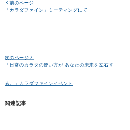
中…
前のページ
投
「カラダファイン」ミーティングにて
稿
ナ
ビ
ゲ
ー
次のページ
シ
「日常のカラダの使い方が あなたの未来を左右す
ョ
ン
る。」カラダファインイベント
関連記事