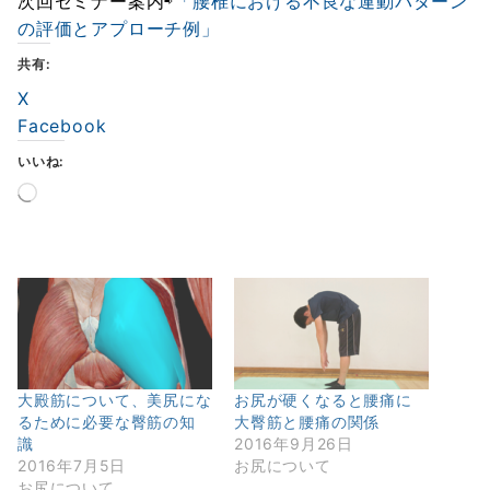
次回セミナー案内⇨
「腰椎における不良な運動パターン
の評価とアプローチ例」
共有:
X
Facebook
いいね:
読
み
込
み
中…
大殿筋について、美尻にな
お尻が硬くなると腰痛に
るために必要な臀筋の知
大臀筋と腰痛の関係
識
2016年9月26日
2016年7月5日
お尻について
お尻について