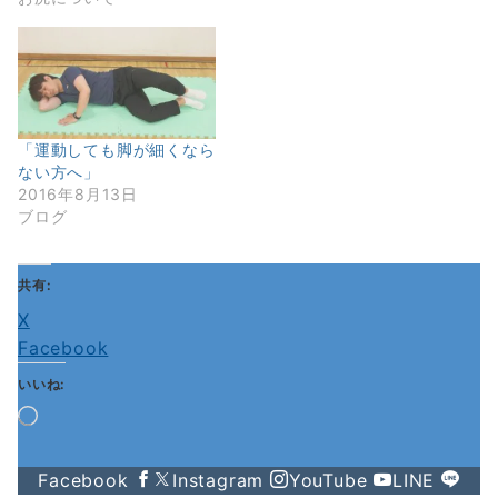
「運動しても脚が細くなら
ない方へ」
2016年8月13日
ブログ
共有:
X
Facebook
いいね:
読
み
込
Facebook
Instagram
YouTube
LINE
み