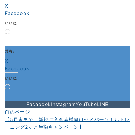
X
Facebook
いいね:
読
み
込
み
共有:
中…
X
Facebook
いいね:
読
み
込
Facebook
Instagram
YouTube
LINE
み
中…
前のページ
投
【5月末まで！新規ご入会者様向けセミパーソナルトレ
稿
ーニング2ヶ月半額キャンペーン】
ナ