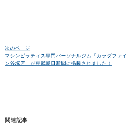
ビ
ゲ
ー
シ
次のページ
ョ
マシンピラティス専門パーソナルジム「カラダファイ
ン
ン谷塚店」が東武朝日新聞に掲載されました！
関連記事