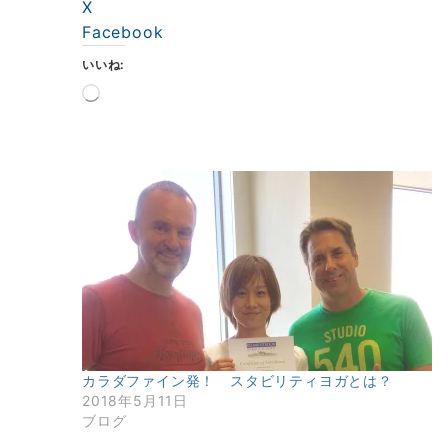
X
Facebook
いいね:
読
み
込
み
中…
カラダファイン発！ スタビリティヨガとは？
2018年5月11日
ブログ