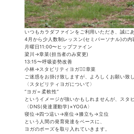
いつもカラダファインをご利用いただき、誠に
4月から少人数制レッスン(セミパーソナル)の
月曜日11:00〜ヒップファイン
梁川→章菜(担当者のみ変更)
13:15〜呼吸姿勢改善
小林→スタビリティヨガ🧘‍♀章菜
ご迷惑をお掛け致しますが、よろしくお願い致
〈スタビリティヨガについて〉
“ヨガ＝柔軟性”
というイメージが強いかもしれませんが、スタ
〈DNS(発達運動学)×YOGA〉
寝位→四つ這い→座位→膝立ち→立位
という人間の発育発達をベースに、
ヨガのポーズを取り入れていきます。