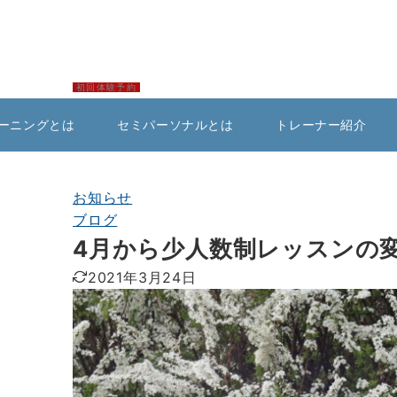
初回体験予約
ーニングとは
セミパーソナルとは
トレーナー紹介
お知らせ
ブログ
4月から少人数制レッスンの
2021年3月24日