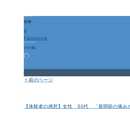
共有:
X
Facebook
いいね:
読
み
込
み
中…
前のページ
投
稿
ナ
【体験者の感想】女性 50代 「股関節の痛み
ビ
ゲ