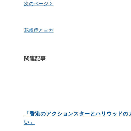
ー
次のページ
シ
ョ
ン
花粉症とヨガ
関連記事
「香港のアクションスターとハリウッドの
い」