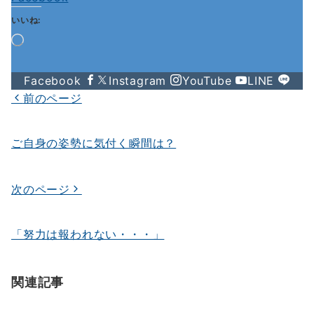
いいね:
読
み
込
Facebook
Instagram
YouTube
LINE
み
中…
前のページ
投
稿
ご自身の姿勢に気付く瞬間は？
ナ
ビ
次のページ
ゲ
ー
「努力は報われない・・・」
シ
ョ
関連記事
ン