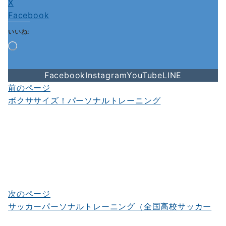
X
Facebook
いいね:
読
み
込
Facebook
Instagram
YouTube
LINE
み
中…
前のページ
投
ボクササイズ！パーソナルトレーニング
稿
ナ
ビ
ゲ
ー
シ
次のページ
サッカーパーソナルトレーニング（全国高校サッカー
ョ