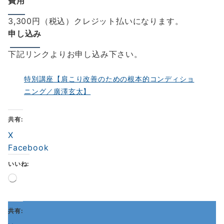
費用
3,300円（税込）クレジット払いになります。
申し込み
下記リンクよりお申し込み下さい。
特別講座【肩こり改善のための根本的コンディショ
ニング／廣澤玄太】
共有:
X
Facebook
いいね:
読
み
込
み
共有:
中…